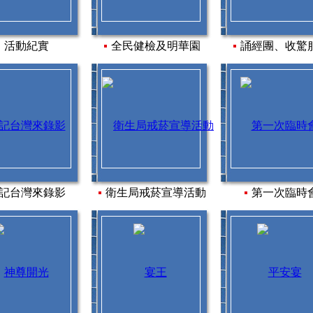
活動紀實
全民健檢及明華園
誦經團、收驚
記台灣來錄影
衛生局戒菸宣導活動
第一次臨時