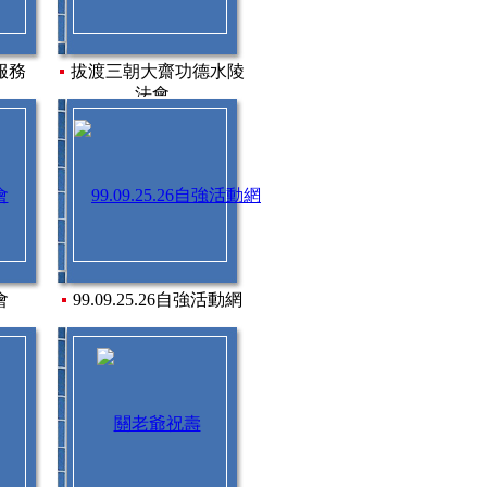
服務
拔渡三朝大齋功德水陵
法會
會
99.09.25.26自強活動網