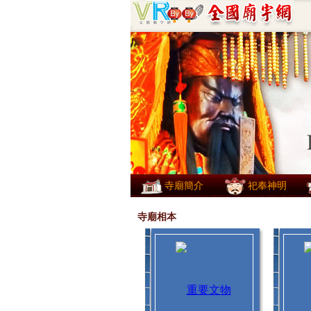
寺廟簡介
祀奉神明
寺廟相本