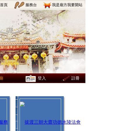
首頁
服務台
我是廟方我要開站
廟
登入
註冊